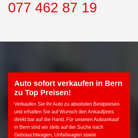
077 462 87 19
Auto sofort verkaufen in Bern
zu Top Preisen!
Verkaufen Sie Ihr Auto zu absoluten Bestpreisen
und erhalten Sie auf Wunsch den Ankaufpreis
direkt bar auf die Hand. Für unseren Autoankauf
in Bern sind wir stets auf der Suche nach
Gebrauchtwagen
,
Unfallwagen
sowie