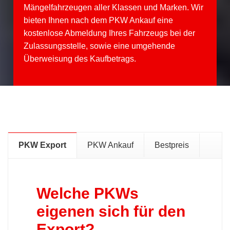
Mängelfahrzeugen aller Klassen und Marken. Wir
bieten Ihnen nach dem PKW Ankauf eine
kostenlose Abmeldung Ihres Fahrzeugs bei der
Zulassungsstelle, sowie eine umgehende
Überweisung des Kaufbetrags.
PKW Export
PKW Ankauf
Bestpreis
Welche PKWs
eigenen sich für den
Export?