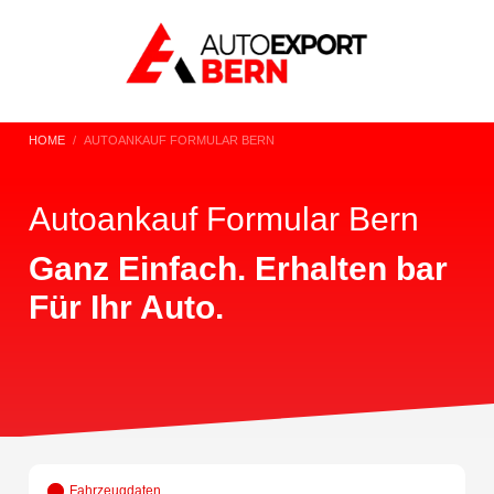
HOME
AUTOANKAUF FORMULAR BERN
Autoankauf Formular Bern
Ganz Einfach. Erhalten bar
Für Ihr Auto.
Fahrzeugdaten